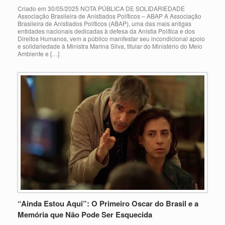
Criado em 30/05/2025 NOTA PÚBLICA DE SOLIDARIEDADE
Associação Brasileira de Anistiados Políticos – ABAP A Associação
Brasileira de Anistiados Políticos (ABAP), uma das mais antigas
entidades nacionais dedicadas à defesa da Anistia Política e dos
Direitos Humanos, vem a público manifestar seu incondicional apoio
e solidariedade à Ministra Marina Silva, titular do Ministério do Meio
Ambiente e […]
“Ainda Estou Aqui”: O Primeiro Oscar do Brasil e a
Memória que Não Pode Ser Esquecida