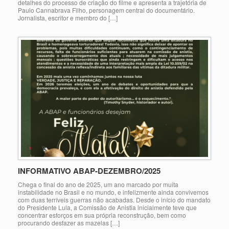
detalhes do processo de criação do filme e apresenta a trajetória de
Paulo Cannabrava Filho, personagem central do documentário.
Jornalista, escritor e membro do […]
INFORMATIVO ABAP-DEZEMBRO/2025
Chega o final do ano de 2025, um ano marcado por muita
instabilidade no Brasil e no mundo, e infelizmente ainda convivemos
com duas terríveis guerras não acabadas. Desde o início do mandato
do Presidente Lula, a Comissão de Anistia inicialmente teve que
concentrar esforços em sua própria reconstrução, bem como
procurando desfazer as mazelas […]