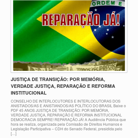
JUSTIÇA DE TRANSIÇÃO: POR MEMÓRIA,
VERDADE JUSTIÇA, REPARAÇÃO E REFORMA
INSTITUCIONAL
CONSELHO DE INTERLOCUTORES E INTERLOCUTORAS DOS
ANISTIADOS/AS E ANISTIANDOS/AS POLÍTICO DO BRASIL Baixe o
PDF 45 ANOS JUSTIÇA DE TRANSIÇÃO: POR MEMÓRIA,
VERDADE JUSTIÇA, REPARAÇÃO E REFORMA INSTITUCIONAL
DEMOCRACIA SEMPRE! REPARAÇÃO JÁ! A Audiência Pública que
hora se realiza, organizada pela Comissão de Direitos Humanos e
Legislação Participativa – CDH do Senado Federal, presidida pelo
[…]