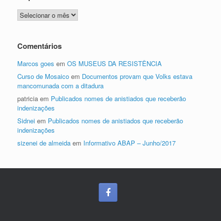
Arquivos
Comentários
Marcos goes
em
OS MUSEUS DA RESISTÊNCIA
Curso de Mosaico
em
Documentos provam que Volks estava
mancomunada com a ditadura
patricia
em
Publicados nomes de anistiados que receberão
indenizações
Sidnei
em
Publicados nomes de anistiados que receberão
indenizações
sizenei de almeida
em
Informativo ABAP – Junho/2017