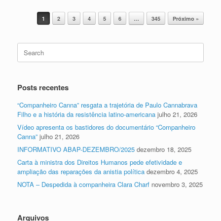
Post navigation
1
2
3
4
5
6
…
345
Próximo »
Search
for:
Posts recentes
“Companheiro Canna” resgata a trajetória de Paulo Cannabrava
Filho e a história da resistência latino-americana
julho 21, 2026
Vídeo apresenta os bastidores do documentário “Companheiro
Canna”
julho 21, 2026
INFORMATIVO ABAP-DEZEMBRO/2025
dezembro 18, 2025
Carta à ministra dos Direitos Humanos pede efetividade e
ampliação das reparações da anistia política
dezembro 4, 2025
NOTA – Despedida à companheira Clara Charf
novembro 3, 2025
Arquivos