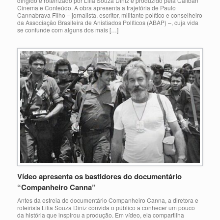
dirigido e roteirizado por Lilia Souza Diniz e produzido pela Caliban
Cinema e Conteúdo. A obra apresenta a trajetória de Paulo
Cannabrava Filho – jornalista, escritor, militante político e conselheiro
da Associação Brasileira de Anistiados Políticos (ABAP) –, cuja vida
se confunde com alguns dos mais […]
Vídeo apresenta os bastidores do documentário
“Companheiro Canna”
Antes da estreia do documentário Companheiro Canna, a diretora e
roteirista Lilia Souza Diniz convida o público a conhecer um pouco
da história que inspirou a produção. Em vídeo, ela compartilha