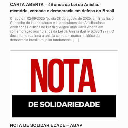
CARTA ABERTA – 46 anos da Lei da Anistia:
memória, verdade e democracia em defesa do Brasil
Criado em 02/09/2025 No dia 28 de agosto de 2025, em Brasília, o
Conselho de Interlocutores e Interlocutoras dos Anistiandos e
Anistiados Políticos do Brasil divulgou uma Carta Aberta em
comemoração aos 46 anos da Lei da Anistia (Lei nº 6.683/1979). O
documento reafirma a anistia como um marco histórico da
democracia brasileira, pilar fundamental […]
NOTA DE SOLIDARIEDADE – ABAP