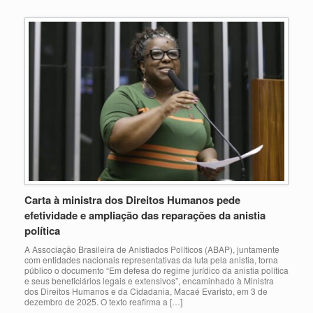
Carta à ministra dos Direitos Humanos pede
efetividade e ampliação das reparações da anistia
política
A Associação Brasileira de Anistiados Políticos (ABAP), juntamente
com entidades nacionais representativas da luta pela anistia, torna
público o documento “Em defesa do regime jurídico da anistia política
e seus beneficiários legais e extensivos”, encaminhado à Ministra
dos Direitos Humanos e da Cidadania, Macaé Evaristo, em 3 de
dezembro de 2025. O texto reafirma a […]