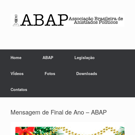
Skip
to
content
Home
ABAP
Legislação
VÍdeos
Fotos
Downloads
Contatos
Mensagem de Final de Ano – ABAP