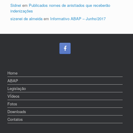
Sidnei
em
Publicados nomes de anistiados que receberão
indenizações
sizenei de almeida
em
Informativo ABAP – Junho/2017
Home
ABAP
Legislação
VÍdeos
Fotos
Downloads
Contatos