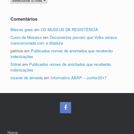
Comentários
Marcos goes
em
OS MUSEUS DA RESISTÊNCIA
Curso de Mosaico
em
Documentos provam que Volks estava
mancomunada com a ditadura
patricia
em
Publicados nomes de anistiados que receberão
indenizações
Sidnei
em
Publicados nomes de anistiados que receberão
indenizações
sizenei de almeida
em
Informativo ABAP – Junho/2017
Home