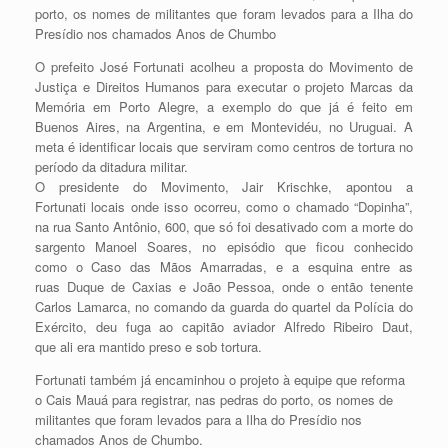
porto, os nomes de militantes que foram levados para a Ilha do
Presídio nos chamados Anos de Chumbo
O prefeito José Fortunati acolheu a proposta do Movimento de
Justiça e Direitos Humanos para executar o projeto Marcas da
Memória em Porto Alegre, a exemplo do que já é feito em
Buenos Aires, na Argentina, e em Montevidéu, no Uruguai. A
meta é identificar locais que serviram como centros de tortura no
período da ditadura militar.
O presidente do Movimento, Jair Krischke, apontou a
Fortunati locais onde isso ocorreu, como o chamado “Dopinha”,
na rua Santo Antônio, 600, que só foi desativado com a morte do
sargento Manoel Soares, no episódio que ficou conhecido
como o Caso das Mãos Amarradas, e a esquina entre as
ruas Duque de Caxias e João Pessoa, onde o então tenente
Carlos Lamarca, no comando da guarda do quartel da Polícia do
Exército, deu fuga ao capitão aviador Alfredo Ribeiro Daut,
que ali era mantido preso e sob tortura.
Fortunati também já encaminhou o projeto à equipe que reforma
o Cais Mauá para registrar, nas pedras do porto, os nomes de
militantes que foram levados para a Ilha do Presídio nos
chamados Anos de Chumbo.