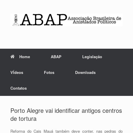
Skip
to
content
Home
ABAP
Legislação
VÍdeos
Fotos
Downloads
Contatos
Porto Alegre vai identificar antigos centros
de tortura
Reforma do Cais Mauá também deve conter, nas pedras do