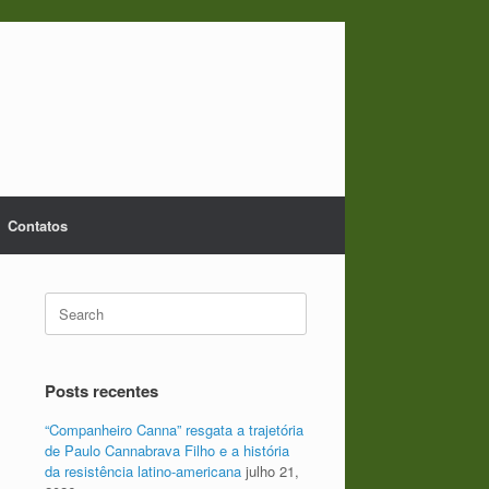
Contatos
Search
for:
Posts recentes
“Companheiro Canna” resgata a trajetória
de Paulo Cannabrava Filho e a história
da resistência latino-americana
julho 21,