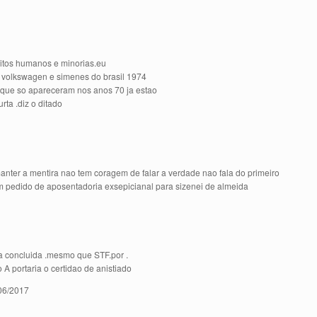
eitos humanos e minorias.eu
 volkswagen e simenes do brasil 1974
s que so apareceram nos anos 70 ja estao
rta .diz o ditado
anter a mentira nao tem coragem de falar a verdade nao fala do primeiro
com pedido de aposentadoria exsepicianal para sizenei de almeida
çia concluida .mesmo que STF.por .
 portaria o certidao de anistiado
06/2017