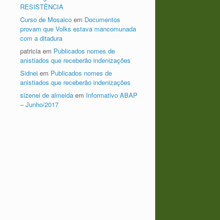
RESISTÊNCIA
Curso de Mosaico
em
Documentos
provam que Volks estava mancomunada
com a ditadura
patricia
em
Publicados nomes de
anistiados que receberão indenizações
Sidnei
em
Publicados nomes de
anistiados que receberão indenizações
sizenei de almeida
em
Informativo ABAP
– Junho/2017