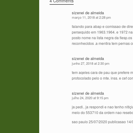
4 Comments
sizenei de almeida
março 11, 2018 at 2:28 pm
falando para abap e comissao de dir
persequido em 1963.1964. e 1972 na
posto nome na lista negra da fiesp.o
reconhecidos .a mentira tem pernas cu
sizenei de almeida
junho 27, 2018 at 2:30 pm
tem aqeles cara de pau que prefere m
protocolado pelo o mte. inss. e cef 
sizenei de almeida
julho 24, 2020 at 9:15 pm
ja pedi.. ja respondi e nao tenho niti
meio do 553710 da ordem nao resebo A
sao paulo 25/07/2020 publicasao 14/