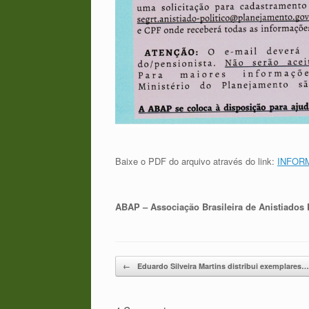
Baixe o PDF do arquivo através do link:
INFOR
ABAP – Associação Brasileira de Anistiados 
Post navigation
←
Eduardo Silveira Martins distribui exemplares…