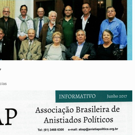
7
cias