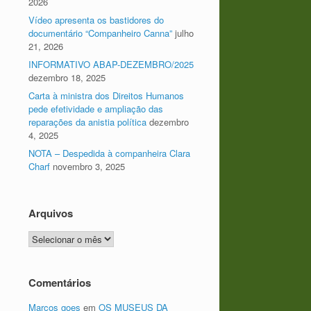
2026
Vídeo apresenta os bastidores do
documentário “Companheiro Canna”
julho
21, 2026
INFORMATIVO ABAP-DEZEMBRO/2025
dezembro 18, 2025
Carta à ministra dos Direitos Humanos
pede efetividade e ampliação das
reparações da anistia política
dezembro
4, 2025
NOTA – Despedida à companheira Clara
Charf
novembro 3, 2025
Arquivos
Arquivos
Comentários
Marcos goes
em
OS MUSEUS DA