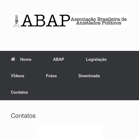
Skip
to
content
Home
ABAP
Legislação
VÍdeos
Fotos
Downloads
Contatos
Contatos