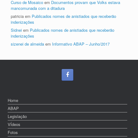
Curso de Mosaico
em
Documentos provam que Volks estava
mancomunada com a ditadura
patricia
em
Publicados nomes de anistiados que receberão
indenizações
Sidnei
em
Publicados nomes de anistiados que receberão
indenizações
sizenei de almeida
em
Informativo ABAP – Junho/2017
Home
ABAP
Legislação
VÍdeos
Fotos