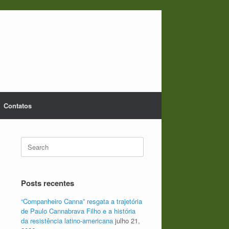
Contatos
Search
for:
Posts recentes
“Companheiro Canna” resgata a trajetória
de Paulo Cannabrava Filho e a história
da resistência latino-americana
julho 21,