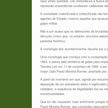
seus entes queridos. Daí entender-se a busca 
repressão ensandecida ocultavam cadáveres das
A sociedade massificada e imbecilizada não tem 
agentes do Estado, mesmo aqueles que atuavam 
golpe militar.
Não é por acaso que os defensores da brutalida
discurso cínico que, no entanto, encontra ades
paranóia histórica.
A cronologia dos acontecimentos deveria ser o 
Uma cronologia que começa com a conspiração q
1954, e passa pela tentativa de golpe para impe
Teixeira Lott em 11 de novembro de 1955, e por 
major João Paulo Moreira Burnier, anistiado por
A partir do momento em que, agindo por encome
deposição de um presidente eleito e legitimado 
cidadãos, a sequência de ilegalidades fez-se m
monstruosidades.
Que só não causaram mais sofrimento porque hav
Paulo Moreira Burnier, que comandou pessoalmen