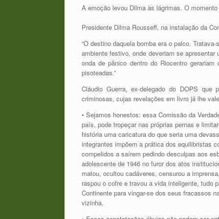
A emoção levou Dilma às lágrimas. O momento 
Presidente Dilma Rousseff, na instalação da C
“O destino daquela bomba era o palco. Tratava-s
ambiente festivo, onde deveriam se apresentar 
onda de pânico dentro do Riocentro gerariam
pisoteadas.”
Cláudio Guerra, ex-delegado do DOPS que pa
criminosas, cujas revelações em livro já lhe v
•
Sejamos honestos: essa Comissão da Verdade j
país, pode tropeçar nas próprias pernas e limita
história uma caricatura do que seria uma devass
integrantes impõem a prática dos equilibristas
compelidos a saírem pedindo desculpas aos esbi
adolescente de 1946 no furor dos atos institucion
matou, ocultou cadáveres, censurou a imprensa,
raspou o cofre e travou a vida inteligente, tudo
Continente para vingar-se dos seus fracassos na
vizinha.
•
Essas constatações óbvias não podem ser en