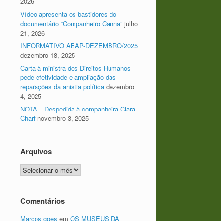
2026
Vídeo apresenta os bastidores do
documentário “Companheiro Canna”
julho
21, 2026
INFORMATIVO ABAP-DEZEMBRO/2025
dezembro 18, 2025
Carta à ministra dos Direitos Humanos
pede efetividade e ampliação das
reparações da anistia política
dezembro
4, 2025
NOTA – Despedida à companheira Clara
Charf
novembro 3, 2025
Arquivos
Arquivos
Comentários
Marcos goes
em
OS MUSEUS DA