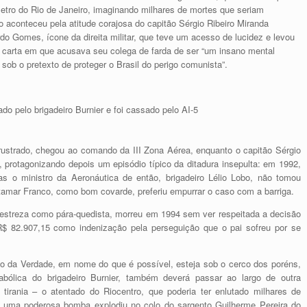
etro do Rio de Janeiro, imaginando milhares de mortes que seriam
 aconteceu pela atitude corajosa do capitão Sérgio Ribeiro Miranda
rdo Gomes, ícone da direita militar, que teve um acesso de lucidez e levou
carta em que acusava seu colega de farda de ser “um insano mental
 sob o pretexto de proteger o Brasil do perigo comunista”.
ado pelo brigadeiro Burnier e foi cassado pelo AI-5
rustrado, chegou ao comando da III Zona Aérea, enquanto o capitão Sérgio
, protagonizando depois um episódio típico da ditadura insepulta: em 1992,
 o ministro da Aeronáutica de então, brigadeiro Lélio Lobo, não tomou
tamar Franco, como bom covarde, preferiu empurrar o caso com a barriga.
estreza como pára-quedista, morreu em 1994 sem ver respeitada a decisão
 R$ 82.907,15 como indenização pela perseguição que o pai sofreu por se
 da Verdade, em nome do que é possível, esteja sob o cerco dos poréns,
bólica do brigadeiro Burnier, também deverá passar ao largo de outra
tirania – o atentado do Riocentro, que poderia ter enlutado milhares de
do uma poderosa bomba explodiu no colo do sargento Guilherme Pereira do