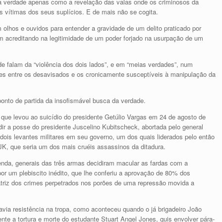
da verdade apenas como a revelação das valas onde os criminosos da
 vítimas dos seus suplícios. E de mais não se cogita.
olhos e ouvidos para entender a gravidade de um delito praticado por
acreditando na legitimidade de um poder forjado na usurpação de um
de falam da “violência dos dois lados”, e em “meias verdades”, num
ões entre os desavisados e os cronicamente susceptíveis à manipulação da
ponto de partida da insofismável busca da verdade.
ue levou ao suicídio do presidente Getúlio Vargas em 24 de agosto de
dir a posse do presidente Juscelino Kubitscheck, abortada pelo general
dois levantes militares em seu governo, um dos quais liderados pelo então
 JK, que seria um dos mais cruéis assassinos da ditadura.
nda, generais das três armas decidiram macular as fardas com a
por um plebiscito inédito, que lhe conferiu a aprovação de 80% dos
atriz dos crimes perpetrados nos porões de uma repressão movida a
ia resistência na tropa, como aconteceu quando o já brigadeiro João
te a tortura e morte do estudante Stuart Angel Jones, quis envolver pára-