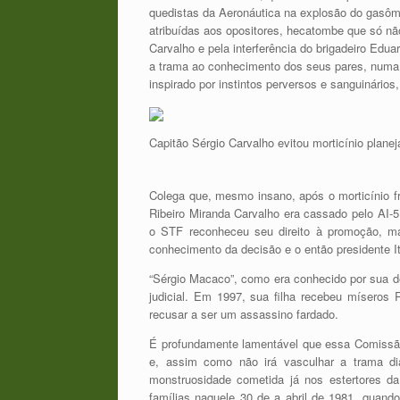
quedistas da Aeronáutica na explosão do gasôm
atribuídas aos opositores, hecatombe que só não
Carvalho e pela interferência do brigadeiro Edua
a trama ao conhecimento dos seus pares, numa 
inspirado por instintos perversos e sanguinários,
Capitão Sérgio Carvalho evitou morticínio planej
Colega que, mesmo insano, após o morticínio f
Ribeiro Miranda Carvalho era cassado pelo AI-5
o STF reconheceu seu direito à promoção, mas
conhecimento da decisão e o então presidente I
“Sérgio Macaco”, como era conhecido por sua d
judicial. Em 1997, sua filha recebeu míseros
recusar a ser um assassino fardado.
É profundamente lamentável que essa Comissão
e, assim como não irá vasculhar a trama dia
monstruosidade cometida já nos estertores da 
famílias naquele 30 de a abril de 1981, quan