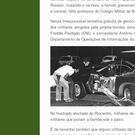
Rosário, matando-o na hora, e ferindo gravemen
a coronel, feito professor do Colégio Militar de 
Nessa irresponsável tentativa gratuita de genoc
dos militares atingidos pela própria bomba, est
Freddie Perdigão (SNI); o comandante Antônio V
Departamento de Operações de Informações do 
No frustrado atentado do Riocentro, milhares d
militares que poriam a bomba sob o palco.
É de lamentar também que alguns militares da r