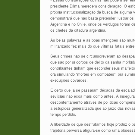
presidente Dilma merecem consideração. O esfo
própria institucionalização da busca de alguma
demonstrará que não basta pretender ilustrar os
Argentina e no Chile, onde os verdugos foram 
os chefes da ditadura argentina.
As belas palavras e as boas intenções são mui
militarizado fez mais do que vítimas fatais entr
Seus crimes não se circunscreveram ao desapa
que são por si corpos de delito da sanha mórbid
contribuintes tinham que esconder seus malfeit
ora simulando “mortes em combates”, ora sumin
execuções covardes.
É certo que já se passaram décadas da escalada
sevícias não ecoa mais como antes. A inseguran
descontentamento através de políticas compens
a estupidez generalizada que ao juízo das nov
tempo perdido.
A liberdade de que desfrutamos hoje produz o pa
trajetória perversa afigura-se como uma obses