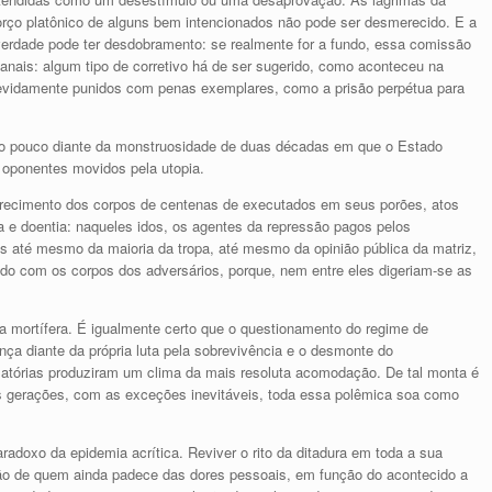
rço platônico de alguns bem intencionados não pode ser desmerecido. E a
 verdade pode ter desdobramento: se realmente for a fundo, essa comissão
 anais: algum tipo de corretivo há de ser sugerido, como aconteceu na
devidamente punidos com penas exemplares, como a prisão perpétua para
to pouco diante da monstruosidade de duas décadas em que o Estado
e oponentes movidos pela utopia.
recimento dos corpos de centenas de executados em seus porões, atos
a e doentia: naqueles idos, os agentes da repressão pagos pelos
os até mesmo da maioria da tropa, até mesmo da opinião pública da matriz,
do com os corpos dos adversários, porque, nem entre eles digeriam-se as
 mortífera. É igualmente certo que o questionamento do regime de
ça diante da própria luta pela sobrevivência e o desmonte do
atórias produziram um clima da mais resoluta acomodação. De tal monta é
as gerações, com as exceções inevitáveis, toda essa polêmica soa como
radoxo da epidemia acrítica. Reviver o rito da ditadura em toda a sua
são de quem ainda padece das dores pessoais, em função do acontecido a