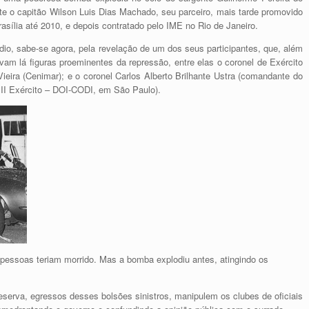
te o capitão Wilson Luis Dias Machado, seu parceiro, mais tarde promovido
Brasília até 2010, e depois contratado pelo IME no Rio de Janeiro.
ídio, sabe-se agora, pela revelação de um dos seus participantes, que, além
avam lá figuras proeminentes da repressão, entre elas o coronel de Exército
ieira (Cenimar); e o coronel Carlos Alberto Brilhante Ustra (comandante do
II Exército – DOI-CODI, em São Paulo).
e pessoas teriam morrido. Mas a bomba explodiu antes, atingindo os
eserva, egressos desses bolsões sinistros, manipulem os clubes de oficiais