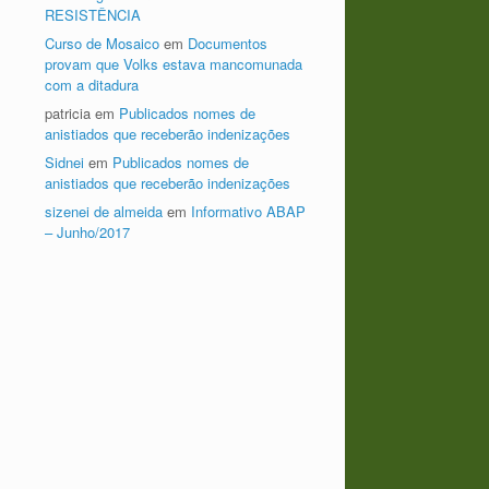
RESISTÊNCIA
Curso de Mosaico
em
Documentos
provam que Volks estava mancomunada
com a ditadura
patricia
em
Publicados nomes de
anistiados que receberão indenizações
Sidnei
em
Publicados nomes de
anistiados que receberão indenizações
sizenei de almeida
em
Informativo ABAP
– Junho/2017