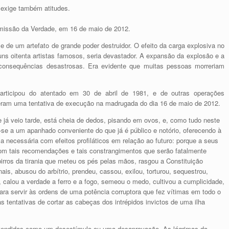
exige também atitudes.
omissão da Verdade, em 16 de maio de 2012.
e de um artefato de grande poder destruidor. O efeito da carga explosiva no
uns oitenta artistas famosos, seria devastador. A expansão da explosão e a
 consequências desastrosas. Era evidente que muitas pessoas morreriam
rticipou do atentado em 30 de abril de 1981, e de outras operações
aleram uma tentativa de execução na madrugada do dia 16 de maio de 2012.
á veio tarde, está cheia de dedos, pisando em ovos, e, como tudo neste
r-se a um apanhado conveniente do que já é público e notório, oferecendo à
a necessária com efeitos profiláticos em relação ao futuro: porque a seus
 com tais recomendações e tais constrangimentos que serão fatalmente
rros da tirania que meteu os pés pelas mãos, rasgou a Constituição
ais, abusou do arbítrio, prendeu, cassou, exilou, torturou, sequestrou,
 calou a verdade a ferro e a fogo, semeou o medo, cultivou a cumplicidade,
 para servir às ordens de uma potência corruptora que fez vítimas em todo o
s tentativas de cortar as cabeças dos intrépidos invictos de uma ilha
tendidas como um desestímulo ou uma desaprovação. As lágrimas da