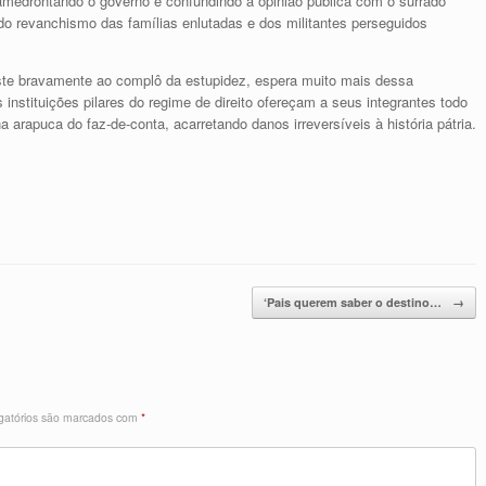
 amedrontando o governo e confundindo a opinião pública com o surrado
o revanchismo das famílias enlutadas e dos militantes perseguidos
iste bravamente ao complô da estupidez, espera muito mais dessa
nstituições pilares do regime de direito ofereçam a seus integrantes todo
 arapuca do faz-de-conta, acarretando danos irreversíveis à história pátria.
‘Pais querem saber o destino…
→
gatórios são marcados com
*