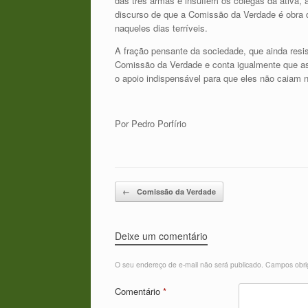
das três armas e insuflem os colegas da ativa,
discurso de que a Comissão da Verdade é obra d
naqueles dias terríveis.
A fração pensante da sociedade, que ainda res
Comissão da Verdade e conta igualmente que as i
o apoio indispensável para que eles não caiam na
Por Pedro Porfírio
Post navigation
←
Comissão da Verdade
Deixe um comentário
O seu endereço de e-mail não será publicado.
Campos obri
Comentário
*