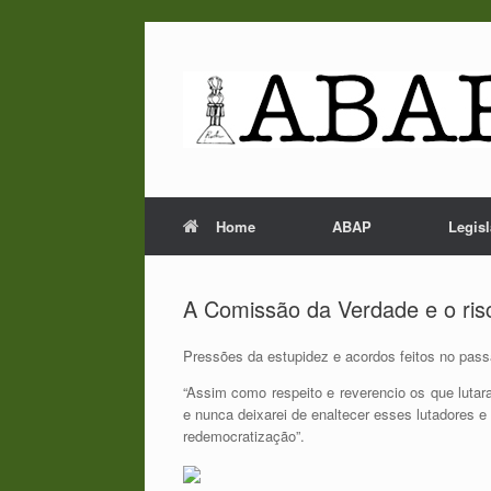
Skip
to
content
Home
ABAP
Legis
A Comissão da Verdade e o ris
Pressões da estupidez e acordos feitos no pas
“Assim como respeito e reverencio os que lutar
e nunca deixarei de enaltecer esses lutadores e
redemocratização”.