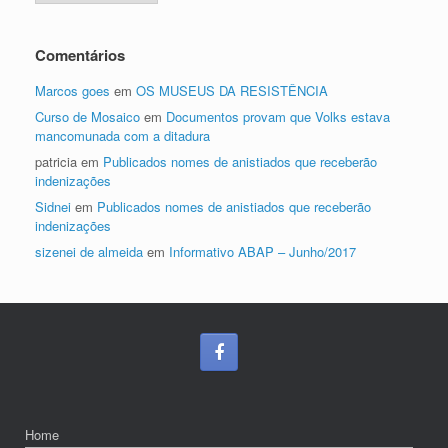
Comentários
Marcos goes
em
OS MUSEUS DA RESISTÊNCIA
Curso de Mosaico
em
Documentos provam que Volks estava
mancomunada com a ditadura
patricia
em
Publicados nomes de anistiados que receberão
indenizações
Sidnei
em
Publicados nomes de anistiados que receberão
indenizações
sizenei de almeida
em
Informativo ABAP – Junho/2017
Home