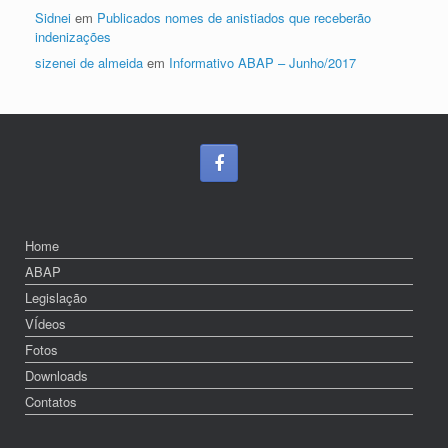
Sidnei
em
Publicados nomes de anistiados que receberão
indenizações
sizenei de almeida
em
Informativo ABAP – Junho/2017
Home
ABAP
Legislação
VÍdeos
Fotos
Downloads
Contatos