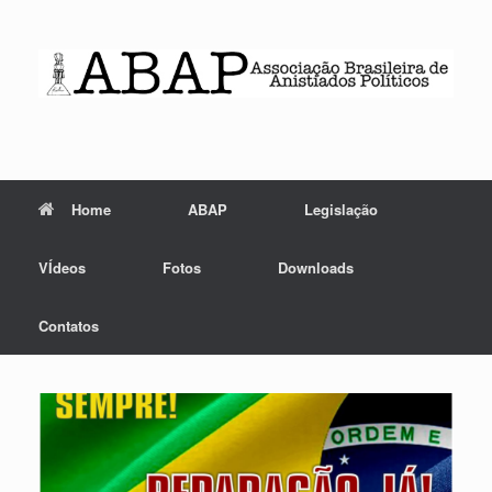
Skip
to
content
Home
ABAP
Legislação
VÍdeos
Fotos
Downloads
Contatos