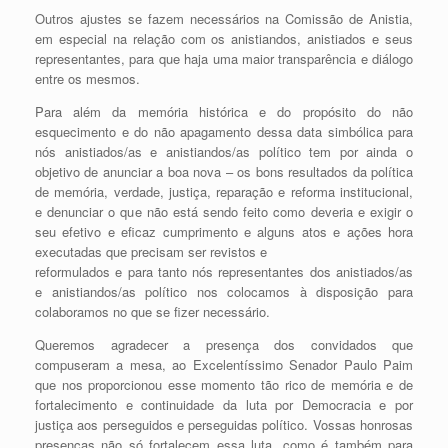
Outros ajustes se fazem necessários na Comissão de Anistia,
em especial na relação com os anistiandos, anistiados e seus
representantes, para que haja uma maior transparência e diálogo
entre os mesmos.
Para além da memória histórica e do propósito do não
esquecimento e do não apagamento dessa data simbólica para
nós anistiados/as e anistiandos/as político tem por ainda o
objetivo de anunciar a boa nova – os bons resultados da política
de memória, verdade, justiça, reparação e reforma institucional,
e denunciar o que não está sendo feito como deveria e exigir o
seu efetivo e eficaz cumprimento e alguns atos e ações hora
executadas que precisam ser revistos e
reformulados e para tanto nós representantes dos anistiados/as
e anistiandos/as político nos colocamos à disposição para
colaboramos no que se fizer necessário.
Queremos agradecer a presença dos convidados que
compuseram a mesa, ao Excelentíssimo Senador Paulo Paim
que nos proporcionou esse momento tão rico de memória e de
fortalecimento e continuidade da luta por Democracia e por
justiça aos perseguidos e perseguidas político. Vossas honrosas
presenças não só fortalecem essa luta, como é também para