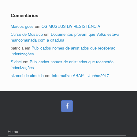
Comentários
Marcos goes
em
OS MUSEUS DA RESISTÊNCIA
Curso de Mosaico
em
Documentos provam que Volks estava
mancomunada com a ditadura
patricia
em
Publicados nomes de anistiados que receberão
indenizações
Sidnei
em
Publicados nomes de anistiados que receberão
indenizações
sizenei de almeida
em
Informativo ABAP – Junho/2017
Home