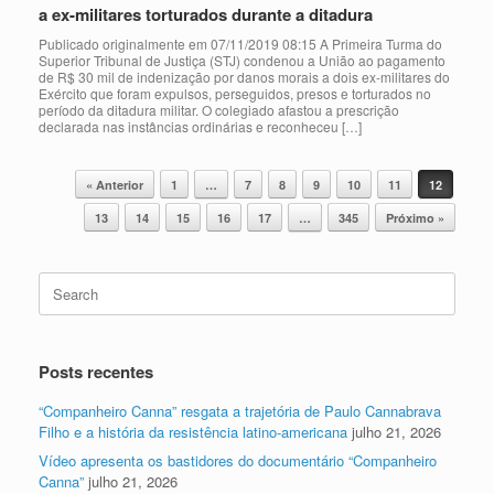
a ex-militares torturados durante a ditadura
Publicado originalmente em 07/11/2019 08:15 A Primeira Turma do
Superior Tribunal de Justiça (STJ) condenou a União ao pagamento
de R$ 30 mil de indenização por danos morais a dois ex-militares do
Exército que foram expulsos, perseguidos, presos e torturados no
período da ditadura militar. O colegiado afastou a prescrição
declarada nas instâncias ordinárias e reconheceu […]
Post navigation
« Anterior
1
…
7
8
9
10
11
12
13
14
15
16
17
…
345
Próximo »
Search
for:
Posts recentes
“Companheiro Canna” resgata a trajetória de Paulo Cannabrava
Filho e a história da resistência latino-americana
julho 21, 2026
Vídeo apresenta os bastidores do documentário “Companheiro
Canna”
julho 21, 2026