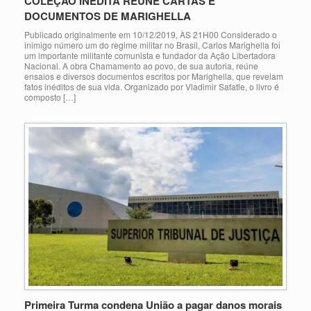
COLEÇÃO INÉDITA REÚNE CARTAS E
DOCUMENTOS DE MARIGHELLA
Publicado originalmente em 10/12/2019, ÀS 21H00 Considerado o
inimigo número um do regime militar no Brasil, Carlos Marighella foi
um importante militante comunista e fundador da Ação Libertadora
Nacional. A obra Chamamento ao povo, de sua autoria, reúne
ensaios e diversos documentos escritos por Marighella, que revelam
fatos inéditos de sua vida. Organizado por Vladimir Safatle, o livro é
composto […]
Primeira Turma condena União a pagar danos morais